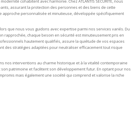
t modernité cohabitent avec harmonie. Chez ATLANTIS SÉCURITÉ, nous
geants, assurant la protection des personnes et des biens de cette
une approche personnalisée et minutieuse, développée spécifiquement
alors que nous vous guidons avec expertise parmi nos services variés. Du
ion rapprochée, chaque besoin en sécurité est minutieusement pris en
rofessionnels hautement qualifiés, assure la quiétude de vos espaces
nt des stratégies adaptées pour neutraliser efficacement tout risque
s nos interventions au charme historique et à la vitalité contemporaine
t son patrimoine et facilitent son développement futur. En optant pour nos
mpromis mais également une société qui comprend et valorise la riche