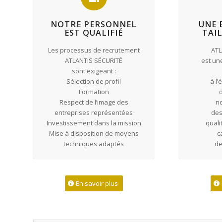
NOTRE PERSONNEL
UNE 
EST QUALIFIÉ
TAI
Les processus de recrutement
ATL
ATLANTIS SÉCURITÉ
est une
sont exigeant :
Sélection de profil
à l’
Formation
d
Respect de l’image des
n
entreprises représentées
des
Investissement dans la mission
quali
Mise à disposition de moyens
c
techniques adaptés
de
En savoir plus