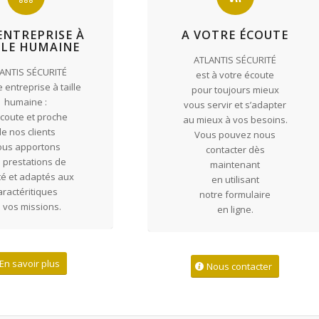
ENTREPRISE À
A VOTRE ÉCOUTE
LLE HUMAINE
ATLANTIS SÉCURITÉ
ANTIS SÉCURITÉ
est à votre écoute
 entreprise à taille
pour toujours mieux
humaine :
vous servir et s’adapter
écoute et proche
au mieux à vos besoins.
e nos clients
Vous pouvez nous
ous apportons
contacter dès
 prestations de
maintenant
té et adaptés aux
en utilisant
aractéritiques
notre formulaire
 vos missions.
en ligne.
En savoir plus
Nous contacter