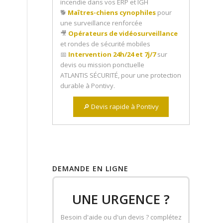
incendie dans vos ERP et IGH
🐕
Maîtres-chiens cynophiles
pour
une surveillance renforcée
🎥
Opérateurs de vidéosurveillance
et rondes de sécurité mobiles
📅
Intervention 24h/24 et 7j/7
sur
devis ou mission ponctuelle
ATLANTIS SÉCURITÉ, pour une protection
durable à Pontivy.
🔎 Devis rapide à Pontivy
DEMANDE EN LIGNE
UNE URGENCE ?
Besoin d'aide ou d'un devis ? complétez