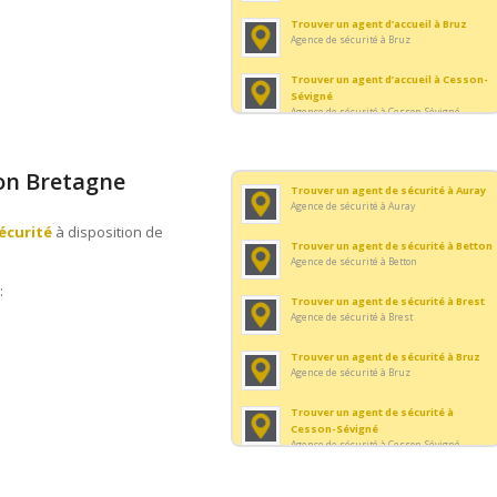
Trouver un agent d’accueil à Bruz
Agence de sécurité à Bruz
Trouver un agent d’accueil à Cesson-
Sévigné
Agence de sécurité à Cesson-Sévigné
Trouver un agent d’accueil à
Concarneau
ion Bretagne
Agence de sécurité à Concarneau
Trouver un agent de sécurité à Auray
Trouver un agent d’accueil à Dinan
Agence de sécurité à Auray
Agence de sécurité à Dinan
écurité
à disposition de
Trouver un agent de sécurité à Betton
Trouver un agent d’accueil à Dinard
Agence de sécurité à Betton
Agence de sécurité à Dinard
:
Trouver un agent de sécurité à Brest
Trouver un agent d’accueil à
Agence de sécurité à Brest
Douarnenez
Agence de sécurité à Douarnenez
Trouver un agent de sécurité à Bruz
Agence de sécurité à Bruz
Trouver un agent d’accueil à
Fouesnant
Trouver un agent de sécurité à
Agence de sécurité à Fouesnant
Cesson-Sévigné
Trouver un agent d’accueil à Fougères
Agence de sécurité à Cesson-Sévigné
Agence de sécurité à Fougères
Trouver un agent de sécurité à
Concarneau