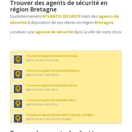
Trouver des agents de sécurité en
Agence de sécurité à Concarneau
région Bretagne
Trouver un agent d’accueil à Dinan
Quotidiennement
ATLANTIS SÉCURITÉ
mets des
agents de
Agence de sécurité à Dinan
sécurité
à disposition de ses clients en région
Bretagne
.
Trouver un agent d’accueil à Dinard
Localisez une
agence de sécurité
dans la ville de votre choix
Agence de sécurité à Dinard
:
Trouver un agent d’accueil à Douarnenez
Agence de sécurité à Douarnenez
Trouver un agent de sécurité à Auray
Trouver un agent d’accueil à Fouesnant
Agence de sécurité à Auray
Agence de sécurité à Fouesnant
Trouver un agent de sécurité à Betton
Trouver un agent d’accueil à Fougères
Agence de sécurité à Betton
Agence de sécurité à Fougères
Trouver un agent de sécurité à Brest
Trouver un agent d’accueil à Guidel
Agence de sécurité à Brest
Agence de sécurité à Guidel
Trouver un agent de sécurité à Bruz
Trouver un agent d’accueil à Guingamp
Agence de sécurité à Bruz
Agence de sécurité à Guingamp
Trouver un agent de sécurité à Cesson-Sévigné
Trouver un agent d’accueil à Guipavas
Agence de sécurité à Cesson-Sévigné
Agence de sécurité à Guipavas
Trouver un agent de sécurité à Concarneau
Trouver un agent d’accueil à Hennebont