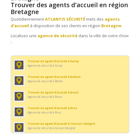
Trouver des agents d’accueil en région
Bretagne
Quotidiennement
ATLANTIS SÉCURITÉ
mets des
agents
d’accueil
à disposition de ses clients en région
Bretagne
.
Localisez une
agence de sécurité
dans la ville de votre choix
:
Trouver un agent d’accueil à Auray
Agence de sécurité à Auray
Trouver un agent d’accueil à Betton
Agence de sécurité à Betton
Trouver un agent d’accueil à Brest
Agence de sécurité à Brest
Trouver un agent d’accueil à Bruz
Agence de sécurité à Bruz
Trouver un agent d’accueil à Cesson-Sévigné
Agence de sécurité à Cesson-Sévigné
Trouver un agent d’accueil à Concarneau