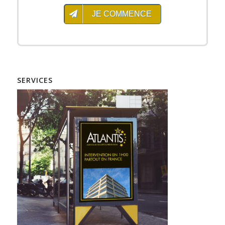
Trouver un agent de sécurité incendie à Quimperlé
Agence de Sécurité à Loudéac
Agence de sécurité incendie à Quimperlé
JE COMMENCE
Trouver un agent cynophile à Morlaix
Trouver un agent de sécurité incendie à Quéven
Agence de Sécurité à Morlaix
Agence de sécurité incendie à Quéven
Trouver un agent cynophile à Ploemeur
Trouver un agent de sécurité incendie à Redon
Agence de Sécurité à Ploemeur
Agence de sécurité incendie à Redon
Trouver un agent cynophile à Ploufragan
Trouver un agent de sécurité incendie à Rennes
SERVICES
Agence de Sécurité à Ploufragan
Agence de sécurité incendie à Rennes
Trouver un agent cynophile à Plougastel-Daoulas
Trouver un agent de sécurité incendie à Saint-Avé
Agence de Sécurité à Plougastel-Daoulas
Agence de sécurité incendie à Saint-Avé
Trouver un agent cynophile à Plouzané
Trouver un agent de sécurité incendie à Saint-Brieuc
Agence de Sécurité à Plouzané
Agence de sécurité incendie à Saint-Brieuc
Trouver un agent cynophile à Plérin
Trouver un agent de sécurité incendie à Saint-Malo
Agence de Sécurité à Plérin
Agence de sécurité incendie à Saint-Malo
Trouver un agent cynophile à Pontivy
Trouver un agent de sécurité incendie à Vannes
Agence de Sécurité à Pontivy
Agence de sécurité incendie à Vannes
Trouver un agent cynophile à Quimper
Trouver un agent de sécurité incendie à Vitré
Agence de Sécurité à Quimper
Agence de sécurité incendie à Vitré
Trouver un agent cynophile à Quimperlé