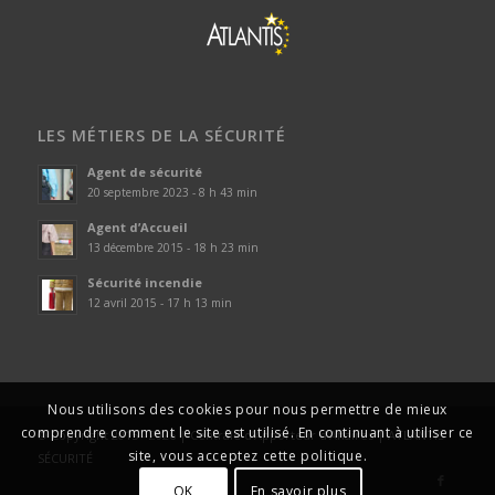
LES MÉTIERS DE LA SÉCURITÉ
Agent de sécurité
20 septembre 2023 - 8 h 43 min
Agent d’Accueil
13 décembre 2015 - 18 h 23 min
Sécurité incendie
12 avril 2015 - 17 h 13 min
Nous utilisons des cookies pour nous permettre de mieux
comprendre comment le site est utilisé. En continuant à utiliser ce
© Copyright 2015 - 2026 | Centrale d’Apporteur d’Affaires | ATLANTIS
site, vous acceptez cette politique.
SÉCURITÉ
OK
En savoir plus