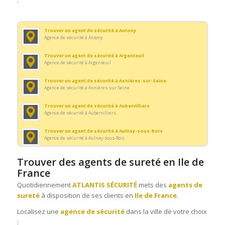
Trouver un agent d’accueil à Champigny-sur-Marne
Agence de sécurité à Champigny-sur-Marne
Trouver un agent de sécurité à Antony
Trouver un agent d’accueil à Chelles
Agence de sécurité à Antony
Agence de sécurité à Chelles
Trouver un agent de sécurité à Argenteuil
Trouver un agent d’accueil à Clamart
Agence de sécurité à Argenteuil
Agence de sécurité à Clamart
Trouver un agent de sécurité à Asnières-sur-Seine
Trouver un agent d’accueil à Clichy
Agence de sécurité à Asnières-sur-Seine
Agence de sécurité à Clichy
Trouver un agent de sécurité à Aubervilliers
Trouver un agent d’accueil à Colombes
Agence de sécurité à Aubervilliers
Agence de sécurité à Colombes
Trouver un agent de sécurité à Aulnay-sous-Bois
Trouver un agent d’accueil à Courbevoie
Agence de sécurité à Aulnay-sous-Bois
Agence de sécurité à Courbevoie
Trouver un agent de sécurité à Bondy
Trouver des agents de sureté en Ile de
Trouver un agent d’accueil à Créteil
Agence de sécurité à Bondy
Agence de sécurité à Créteil
France
Trouver un agent de sécurité à Boulogne-Billancourt
Quotidiennement
ATLANTIS SÉCURITÉ
mets des
agents de
Trouver un agent d’accueil à Drancy
Agence de sécurité à Boulogne-Billancourt
Agence de sécurité à Drancy
sureté
à disposition de ses clients en
Ile de France
.
Trouver un agent de sécurité à Cergy
Localisez une
agence de sécurité
dans la ville de votre choix
Trouver un agent d’accueil à Épinay-sur-Seine
Agence de sécurité à Cergy
Agence de sécurité à Épinay-sur-Seine
: