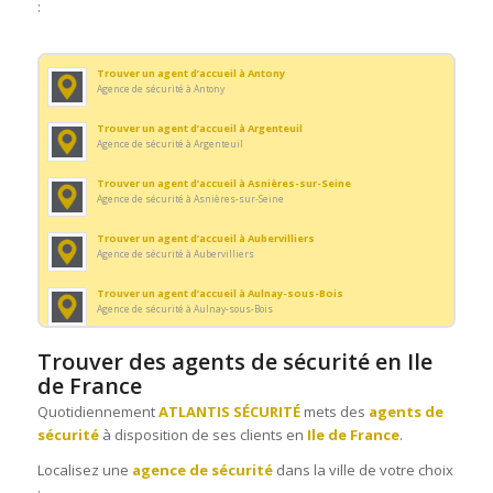
:
Trouver un agent d’accueil à Antony
Agence de sécurité à Antony
Trouver un agent d’accueil à Argenteuil
Agence de sécurité à Argenteuil
Trouver un agent d’accueil à Asnières-sur-Seine
Agence de sécurité à Asnières-sur-Seine
Trouver un agent d’accueil à Aubervilliers
Agence de sécurité à Aubervilliers
Trouver un agent d’accueil à Aulnay-sous-Bois
Agence de sécurité à Aulnay-sous-Bois
Trouver un agent d’accueil à Bondy
Trouver des agents de sécurité en Ile
Agence de sécurité à Bondy
de France
Trouver un agent d’accueil à Boulogne-Billancourt
Quotidiennement
ATLANTIS SÉCURITÉ
mets des
agents de
Agence de sécurité à Boulogne-Billancourt
sécurité
à disposition de ses clients en
Ile de France
.
Trouver un agent d’accueil à Cergy
Localisez une
agence de sécurité
dans la ville de votre choix
Agence de sécurité à Cergy
: