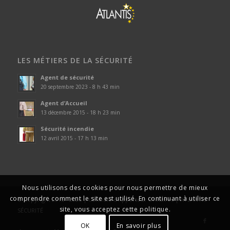
LES MÉTIERS DE LA SÉCURITÉ
Agent de sécurité
20 septembre 2023 - 8 h 43 min
Agent d’Accueil
13 décembre 2015 - 18 h 23 min
Sécurité incendie
12 avril 2015 - 17 h 13 min
Nous utilisons des cookies pour nous permettre de mieux
comprendre comment le site est utilisé. En continuant à utiliser ce
© Copyright 2015 - 2026 | Centrale d’Apporteur d’Affaires | ATLANTIS
site, vous acceptez cette politique.
SÉCURITÉ
OK
En savoir plus