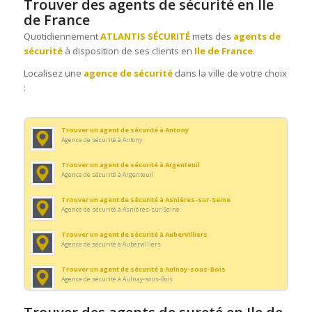
Trouver des agents de sécurité en Ile
Agence de sécurité à Bondy
de France
Trouver un agent d’accueil à Boulogne-Billancourt
Quotidiennement
ATLANTIS SÉCURITÉ
mets des
agents de
Agence de sécurité à Boulogne-Billancourt
sécurité
à disposition de ses clients en
Ile de France
.
Trouver un agent d’accueil à Cergy
Localisez une
agence de sécurité
dans la ville de votre choix
Agence de sécurité à Cergy
:
Trouver un agent d’accueil à Champigny-sur-Marne
Agence de sécurité à Champigny-sur-Marne
Trouver un agent de sécurité à Antony
Trouver un agent d’accueil à Chelles
Agence de sécurité à Antony
Agence de sécurité à Chelles
Trouver un agent de sécurité à Argenteuil
Trouver un agent d’accueil à Clamart
Agence de sécurité à Argenteuil
Agence de sécurité à Clamart
Trouver un agent de sécurité à Asnières-sur-Seine
Trouver un agent d’accueil à Clichy
Agence de sécurité à Asnières-sur-Seine
Agence de sécurité à Clichy
Trouver un agent de sécurité à Aubervilliers
Trouver un agent d’accueil à Colombes
Agence de sécurité à Aubervilliers
Agence de sécurité à Colombes
Trouver un agent de sécurité à Aulnay-sous-Bois
Trouver un agent d’accueil à Courbevoie
Agence de sécurité à Aulnay-sous-Bois
Agence de sécurité à Courbevoie
Trouver un agent de sécurité à Bondy
Trouver un agent d’accueil à Créteil