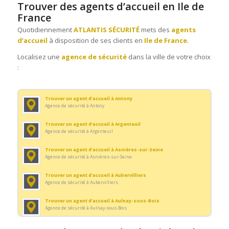
Trouver des agents d’accueil en Ile de
France
Quotidiennement
ATLANTIS SÉCURITÉ
mets des
agents
d’accueil
à disposition de ses clients en
Ile de France
.
Localisez une
agence de sécurité
dans la ville de votre choix
:
Trouver un agent d’accueil à Antony
Agence de sécurité à Antony
Trouver un agent d’accueil à Argenteuil
Agence de sécurité à Argenteuil
Trouver un agent d’accueil à Asnières-sur-Seine
Agence de sécurité à Asnières-sur-Seine
Trouver un agent d’accueil à Aubervilliers
Agence de sécurité à Aubervilliers
Trouver un agent d’accueil à Aulnay-sous-Bois
Agence de sécurité à Aulnay-sous-Bois
Trouver un agent d’accueil à Bondy