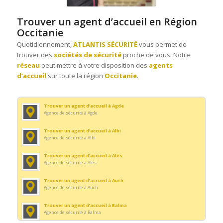
Trouver un agent de sécurité à Castelnaudary
Trouver un agent d’accueil en Région
Agence de sécurité à Castelnaudary
Occitanie
Trouver un agent de sécurité à Castelsarrasin
Quotidiennement,
ATLANTIS SÉCURITÉ
vous permet de
Agence de sécurité à Castelsarrasin
trouver des
sociétés de sécurité
proche de vous. Notre
réseau
peut mettre à votre disposition des
agents
Trouver un agent de sécurité à Cugnaux
Agence de sécurité à Cugnaux
d’accueil
sur toute la région
Occitanie
.
Trouver un agent de sécurité à Gaillac
Agence de sécurité à Gaillac
Trouver un agent d’accueil à Agde
Agence de sécurité à Agde
Trouver un agent de sécurité à Graulhet
Agence de sécurité à Graulhet
Trouver un agent d’accueil à Albi
Agence de sécurité à Albi
Trouver un agent de sécurité à Lattes
Agence de sécurité à Lattes
Trouver un agent d’accueil à Alès
Agence de sécurité à Alès
Trouver un agent de sécurité à L’Union
Agence de sécurité à L’Union
Trouver un agent d’accueil à Auch
Agence de sécurité à Auch
Trouver un agent de sécurité à Mazamet
Agence de sécurité à Mazamet
Trouver un agent d’accueil à Balma
Agence de sécurité à Balma
Trouver un agent de sécurité à Mende
Agence de sécurité à Mende