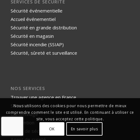
SERVICES DE SÉCURITÉ
Sécurité événementielle
Accueil événementiel
Sécurité en grande distribution
Sécurité en magasin
Sécurité incendie (SSIAP)
Sécurité, sûreté et surveillance
NOS SERVICES
Trouver une agence en France
Sécurité
Nous utilisons des cookies pour nous permettre de mieux
comprendre comment le site est utilisé. En continuant à utiliser ce
Gardiennage
site, vous acceptez cette politique.
Prévention
OK
En savoir plus
Agent de sécurité
Agent de sureté